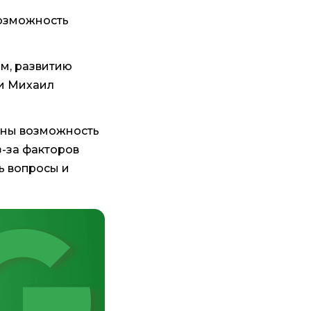
возможность
м, развитию
ии Михаил
аины возможность
з-за факторов
ь вопросы и