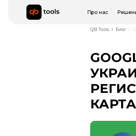
Про нас
Решен
QB Tools
Блог
G
GOOG
УКРА
РЕГИС
КАРТА