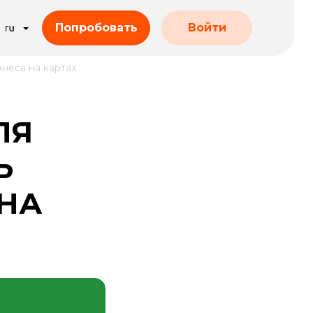
Попробовать
Войти
неса на картах
ЛЯ
Ь
 НА