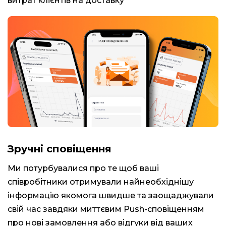
витрат клієнтів на доставку
Зручні сповіщення
Ми потурбувалися про те щоб ваші
співробітники отримували найнеобхіднішу
інформацію якомога швидше та заощаджували
свій час завдяки миттєвим Push-сповіщенням
про нові замовлення або відгуки від ваших